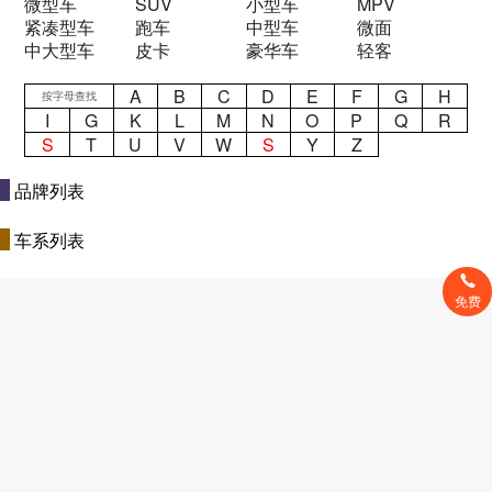
微型车
SUV
小型车
MPV
紧凑型车
跑车
中型车
微面
中大型车
皮卡
豪华车
轻客
A
B
C
D
E
F
G
H
按字母查找
I
G
K
L
M
N
O
P
Q
R
S
T
U
V
W
S
Y
Z
品牌列表
车系列表
免费