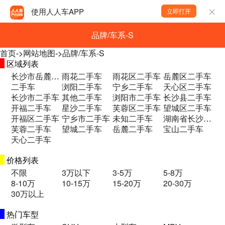
使用人人车APP
立即打开
品牌/车系-S
首页
->
网站地图
->
品牌/车系-S
区域列表
长沙市岳麓区和馨园二期B区二手车
雨花二手车
雨花区二手车
岳麓区二手车
二手车
浏阳二手车
宁乡二手车
天心区二手车
长沙市二手车
其他二手车
浏阳市二手车
长沙县二手车
开福二手车
星沙二手车
芙蓉区二手车
望城区二手车
开福区二手车
宁乡市二手车
未知二手车
湖南省长沙市望城区永通大道永通集团一楼 二手车
芙蓉二手车
望城二手车
岳麓二手车
宝山二手车
天心二手车
价格列表
不限
3万以下
3-5万
5-8万
8-10万
10-15万
15-20万
20-30万
30万以上
热门车型