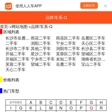
使用人人车APP
立即打开
品牌/车系-Q
首页
->
网站地图
->
品牌/车系-Q
区域列表
长沙市岳麓区和馨园二期B区二手车
雨花二手车
雨花区二手车
岳麓区二手车
二手车
浏阳二手车
宁乡二手车
天心区二手车
长沙市二手车
其他二手车
浏阳市二手车
长沙县二手车
开福二手车
星沙二手车
芙蓉区二手车
望城区二手车
开福区二手车
宁乡市二手车
未知二手车
湖南省长沙市望城区永通大道永通集团一楼 二手车
芙蓉二手车
望城二手车
岳麓二手车
宝山二手车
天心二手车
价格列表
热门车型
A
B
C
D
E
F
G
H
按字母查找
I
G
K
L
M
N
O
P
Q
R