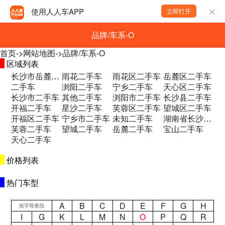
使用人人车APP
立即打开
品牌/车系-O
首页
->
网站地图
->
品牌/车系-O
区域列表
长沙市岳麓区和馨园二期B区二手车
雨花二手车
雨花区二手车
岳麓区二手车
二手车
浏阳二手车
宁乡二手车
天心区二手车
长沙市二手车
其他二手车
浏阳市二手车
长沙县二手车
开福二手车
星沙二手车
芙蓉区二手车
望城区二手车
开福区二手车
宁乡市二手车
未知二手车
湖南省长沙市望城区永通大道永通集团一楼 二手车
芙蓉二手车
望城二手车
岳麓二手车
宝山二手车
天心二手车
价格列表
热门车型
A
B
C
D
E
F
G
H
按字母查找
I
G
K
L
M
N
O
P
Q
R