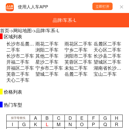
使用人人车APP
立即打开
品牌/车系-L
首页
->
网站地图
->
品牌/车系-L
区域列表
长沙市岳麓区和馨园二期B区二手车
雨花二手车
雨花区二手车
岳麓区二手车
二手车
浏阳二手车
宁乡二手车
天心区二手车
长沙市二手车
其他二手车
浏阳市二手车
长沙县二手车
开福二手车
星沙二手车
芙蓉区二手车
望城区二手车
开福区二手车
宁乡市二手车
未知二手车
湖南省长沙市望城区永通大道永通集团一楼 二手车
芙蓉二手车
望城二手车
岳麓二手车
宝山二手车
天心二手车
价格列表
热门车型
A
B
C
D
E
F
G
H
按字母查找
I
G
K
L
M
N
O
P
Q
R