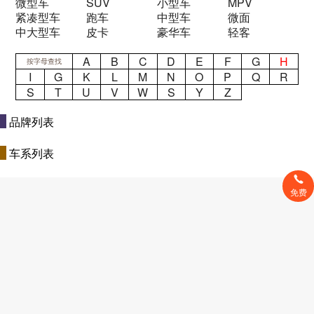
微型车
SUV
小型车
MPV
紧凑型车
跑车
中型车
微面
中大型车
皮卡
豪华车
轻客
A
B
C
D
E
F
G
H
按字母查找
I
G
K
L
M
N
O
P
Q
R
S
T
U
V
W
S
Y
Z
品牌列表
车系列表
免费