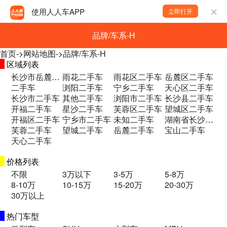
使用人人车APP
立即打开
品牌/车系-H
首页
->
网站地图
->
品牌/车系-H
区域列表
长沙市岳麓区和馨园二期B区二手车
雨花二手车
雨花区二手车
岳麓区二手车
二手车
浏阳二手车
宁乡二手车
天心区二手车
长沙市二手车
其他二手车
浏阳市二手车
长沙县二手车
开福二手车
星沙二手车
芙蓉区二手车
望城区二手车
开福区二手车
宁乡市二手车
未知二手车
湖南省长沙市望城区永通大道永通集团一楼 二手车
芙蓉二手车
望城二手车
岳麓二手车
宝山二手车
天心二手车
价格列表
不限
3万以下
3-5万
5-8万
8-10万
10-15万
15-20万
20-30万
30万以上
热门车型