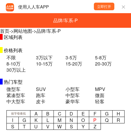
使用人人车APP
立即打开
品牌/车系-P
首页
->
网站地图
->
品牌/车系-P
区域列表
价格列表
不限
3万以下
3-5万
5-8万
8-10万
10-15万
15-20万
20-30万
30万以上
热门车型
微型车
SUV
小型车
MPV
紧凑型车
跑车
中型车
微面
中大型车
皮卡
豪华车
轻客
A
B
C
D
E
F
G
H
按字母查找
I
G
K
L
M
N
O
P
Q
R
S
T
U
V
W
S
Y
Z