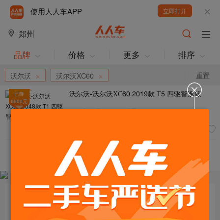
使用人人车APP
立即打开
郑州
品牌
价格
更多
排序
重置
沃尔沃
沃尔沃XC60
沃尔沃-沃尔沃XC20 5048款 T1 四驱智逸版
已降
6900
元
5048年04月
|
3.33万公里
超值
0过户
25.29
万
订阅车源！符合条件车辆出现后，立刻通知您
目标车辆：
请选择欲购车辆