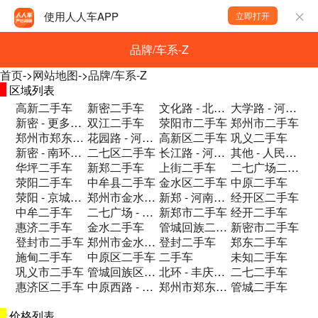
使用人人车APP
立即打开
品牌/车系-Z
首页
->
网站地图
->
品牌/车系-Z
区域列表
高新二手车
新密二手车
文化路 - 北大学城二手车
大学路 - 河南省郑州市兴隆街14号郑州二手车
新密 - 更多车型盆友圈二手车
双江二手车
荥阳市二手车
郑州市二手车
郑州市郑东新区商都路与莆田西路交叉口威佳二手车
花园路 - 河南省郑州市二手车
高新区二手车
巩义二手车
新密 - 南环路石油公司斜对面(南环路与二手车
二七区二手车
长江路 - 河南省郑州市兴隆街14号郑州二手车
其他 - 人民东路336号二手车
华坪二手车
新郑二手车
上街二手车
二七广场二手车
荥阳二手车
中牟县二手车
金水区二手车
中原二手车
荥阳 - 京城路街道康泰路与三公路交叉口二手车
郑州市金水区文化北路瀚宇天悦6-101 二手车
新郑 - 河南省郑州市新郑市龙湖镇二手车
经开区二手车
中牟二手车
二七广场 - 汽车站二手车
新郑市二手车
经开二手车
惠济二手车
金水二手车
管城回族二手车
新密市二手车
登封市二手车
郑州市金水区中州大道连霍高速口中州汽贸园二手车
登封二手车
郑东二手车
施甸二手车
中原区二手车
二手车
未知二手车
巩义市二手车
管城回族区二手车
北环 - 丰庆路二手车
二七二手车
惠济区二手车
中原西路 - 河南省郑州市兴隆街14号郑二手车
郑州市郑东新区众意西路与地坤街交叉口西北二手车
管城二手车
价格列表