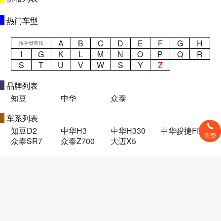
热门车型
A
B
C
D
E
F
G
H
按字母查找
I
G
K
L
M
N
O
P
Q
R
S
T
U
V
W
S
Y
Z
品牌列表
知豆
中华
众泰
车系列表
知豆D2
中华H3
中华H330
中华骏捷FRV
免费
众泰SR7
众泰Z700
大迈X5