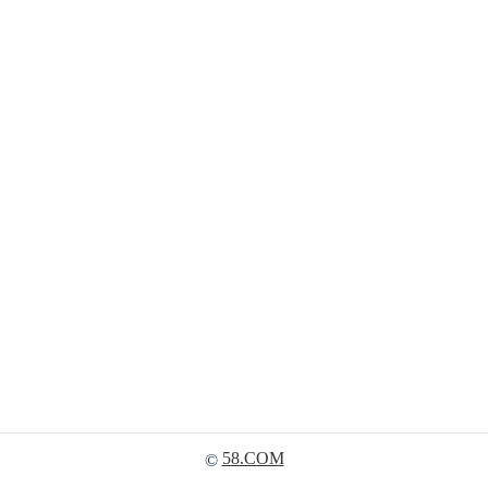
58.COM
©