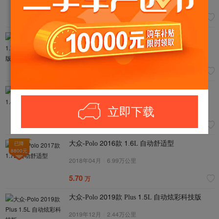
2.50
万
大众-Polo 2014款 1.7L 自动30周年纪念版
2014年12月
|
14.88万公里
超值
0过户
3.90
万
大众-Polo 2012款 1.4TSI GTI
立即下载
2017年02月
|
5.30万公里
超值
0过户
6.00
万
大众-Polo 2017款 1.7L 自动舒适型
已降
8800
元
2016年04月
|
7.99万公里
5.70
万
大众-Polo 2019款 Plus 1.5L 自动炫彩科技版
2019年12月
|
2.44万公里