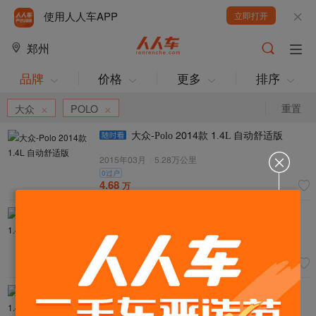
使用人人车APP
立即打开
郑州
品牌
价格
更多
排序
重置
大众
POLO
大众-Polo 2014款 1.4L 自动舒适版
2015年03月
|
5.26万公里
0过户
4.68
万
大众-Polo 2013款 1.4L 自动舒适版
2013年06月
|
5.11万公里
超值
3.88
万
大众-Polo 2011款 1.4L 手动致乐版
2012年07月
|
8.14万公里