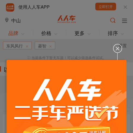
使用人人车APP
立即打开
中山
品牌
价格
更多
排序
重置
东风风行
菱智
当前条件下暂无车源！可以减少筛选条件试试。
以下车源的筛选条件为:
目标车辆：
请选择欲购车辆