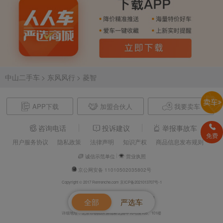
中山二手车
> 东风风行
> 菱智
APP下载
加盟合伙人
我要卖车
咨询电话
投诉建议
举报事故车
免费
用户服务协议
隐私政策
法律声明
知识产权
商品信息发布规则
诚信示范单位
营业执照
京公网安备 11010502035802号
Copyright © 2017 Renrenche.com 京ICP备2021013707号-1
北京车欢欢信息技术有限公司 电话：4008610500
全部
严选车
详细地址：北京市朝阳区酒仙桥北路甲10号院105、101楼