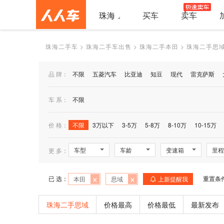
珠海
买车
卖车
珠海二手车
>
珠海二手车出售
>
珠海二手本田
>
珠海二手思
品 牌：
不限
五菱汽车
比亚迪
知豆
现代
雷克萨斯
车 系：
不限
价 格：
不限
3万以下
3-5万
5-8万
8-10万
10-15万
车型
车龄
变速箱
里程
更 多：
×
×
已 选：
重置条
本田
思域
上新提醒我
珠海二手思域
价格最高
价格最低
最新发布