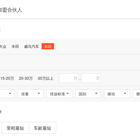
加盟合伙人
域
大众
丰田
威马汽车
本田
15-20万
20-30万
30万以上
万
万
-
排量
排放标准
国别
驱动
燃
件
里程最短
车龄最短