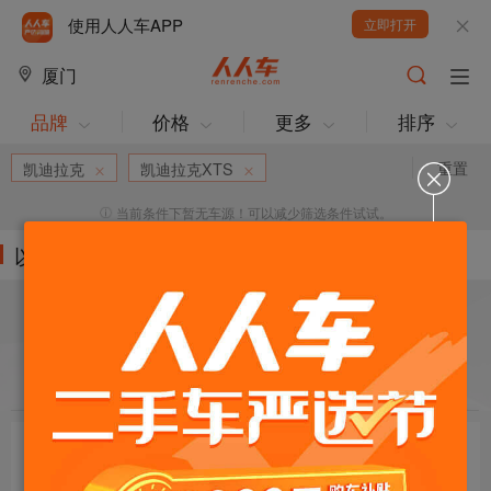
使用人人车APP
立即打开
厦门
品牌
价格
更多
排序
重置
凯迪拉克
凯迪拉克XTS
当前条件下暂无车源！可以减少筛选条件试试。
以下车源的筛选条件为:
目标车辆：
请选择欲购车辆