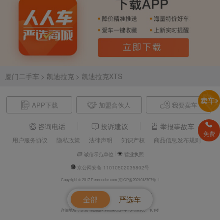
厦门二手车
> 凯迪拉克
> 凯迪拉克XTS
APP下载
加盟合伙人
我要卖车
咨询电话
投诉建议
举报事故车
免费
用户服务协议
隐私政策
法律声明
知识产权
商品信息发布规则
诚信示范单位
营业执照
京公网安备 11010502035802号
Copyright © 2017 Renrenche.com 京ICP备2021013707号-1
北京车欢欢信息技术有限公司 电话：4008610500
全部
严选车
详细地址：北京市朝阳区酒仙桥北路甲10号院105、101楼