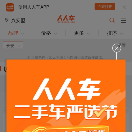
使用人人车APP
立即打开
兴安盟
品牌
价格
更多
排序
重置
长安
当前条件下暂无车源！可以减少筛选条件试试。
以下车源的筛选条件为:
目标车辆：
请选择欲购车辆