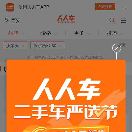
使用人人车APP
立即打开
西安
品牌
价格
更多
排序
重置
沃尔沃
沃尔沃XC60
当前条件下暂无车源！可以减少筛选条件试试。
以下车源的筛选条件为:
目标车辆：
请选择欲购车辆