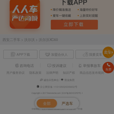
西安二手车
> 沃尔沃
> 沃尔沃XC60
APP下载
加盟合伙人
我要卖车
咨询电话
投诉建议
举报事故车
免费
用户服务协议
隐私政策
法律声明
知识产权
商品信息发布规则
诚信示范单位
营业执照
京公网安备 11010502035802号
Copyright © 2017 Renrenche.com 京ICP备2021013707号-1
北京车欢欢信息技术有限公司 电话：4008610500
全部
严选车
详细地址：北京市朝阳区酒仙桥北路甲10号院105、101楼