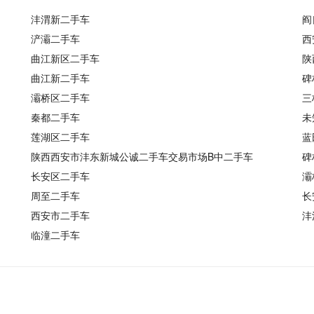
沣渭新二手车
阎
浐灞二手车
西
曲江新区二手车
陕
曲江新二手车
碑
灞桥区二手车
三
秦都二手车
未
莲湖区二手车
蓝
陕西西安市沣东新城公诚二手车交易市场B中二手车
碑
长安区二手车
灞
周至二手车
长
西安市二手车
沣
临潼二手车