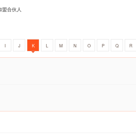
加盟合伙人
I
J
K
L
M
N
O
P
Q
R