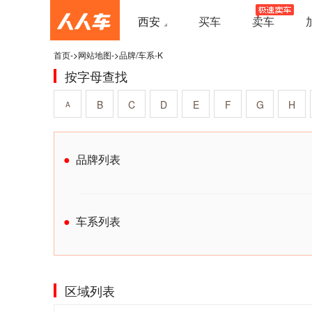
西安
买车
卖车
首页
->
网站地图
->
品牌/车系-K
按字母查找
B
C
D
E
F
G
H
A
品牌列表
车系列表
区域列表