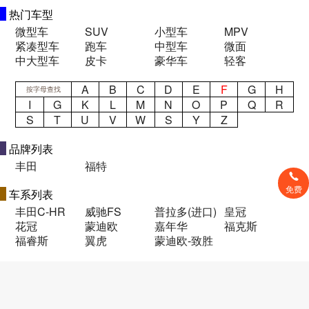
热门车型
微型车
SUV
小型车
MPV
紧凑型车
跑车
中型车
微面
中大型车
皮卡
豪华车
轻客
A
B
C
D
E
F
G
H
按字母查找
I
G
K
L
M
N
O
P
Q
R
S
T
U
V
W
S
Y
Z
品牌列表
丰田
福特
免费
车系列表
丰田C-HR
威驰FS
普拉多(进口)
皇冠
花冠
蒙迪欧
嘉年华
福克斯
福睿斯
翼虎
蒙迪欧-致胜