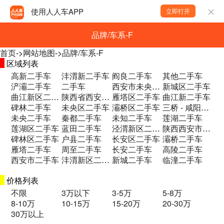
使用人人车APP
立即打开
品牌/车系-F
首页
->
网站地图
->
品牌/车系-F
区域列表
高新二手车
沣渭新二手车
阎良二手车
其他二手车
浐灞二手车
二手车
西安市未央区凤城六路135号二手车
新城区二手车
曲江新区二手车
陕西省西安市未央区沣东新城天台路12号 二手车
雁塔区二手车
曲江新二手车
碑林二手车
未央区二手车
灞桥区二手车
三桥 - 咸阳兴平兴平市东立交二手车
未央二手车
秦都二手车
未知二手车
莲湖二手车
莲湖区二手车
蓝田二手车
泾渭新区二手车
陕西西安市沣东新城公诚二手车交易市场B中二手车
碑林区二手车
户县二手车
长安区二手车
灞桥二手车
雁塔二手车
周至二手车
长安二手车
高陵二手车
西安市二手车
沣渭新区二手车
新城二手车
临潼二手车
价格列表
不限
3万以下
3-5万
5-8万
8-10万
10-15万
15-20万
20-30万
30万以上