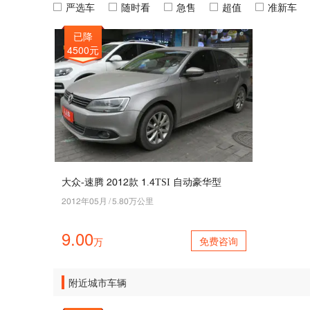
严选车
随时看
急售
超值
准新车
已降
4500元
大众-速腾 5045款 4.7TSI 自动豪华型
5045年01月
/
1.90万公里
9.00
免费咨询
万
附近城市车辆