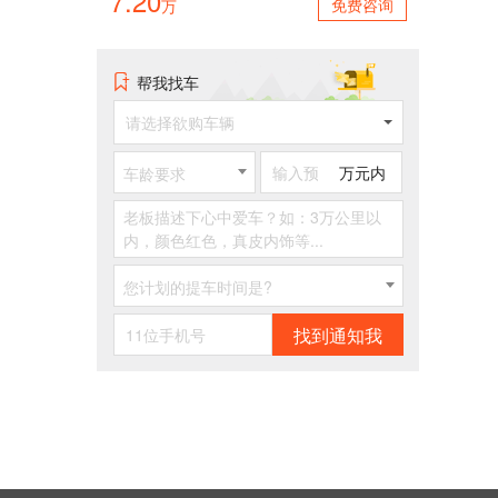
7.20
免费咨询
万
帮我找车
请选择欲购车辆
万元内
车龄要求
您计划的提车时间是?
找到通知我