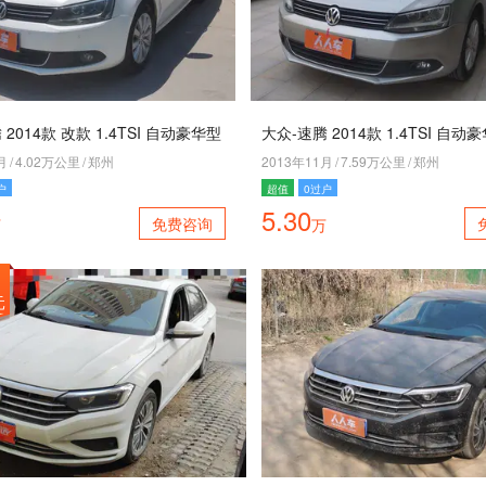
2014款 改款 1.4TSI 自动豪华型
大众-速腾 2014款 1.4TSI 自动
月
/
4.02万公里
/
郑州
2013年11月
/
7.59万公里
/
郑州
户
超值
0过户
5.30
免费咨询
万
万
元