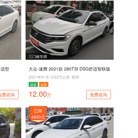
三门峡车牌
G舒适型
大众-速腾 2021款 280TSI DSG舒适智联版
2021年01月
/
3.62万公里
/
郑州
超值
急售
12.00
免费咨询
免费咨询
万
已降
4800元