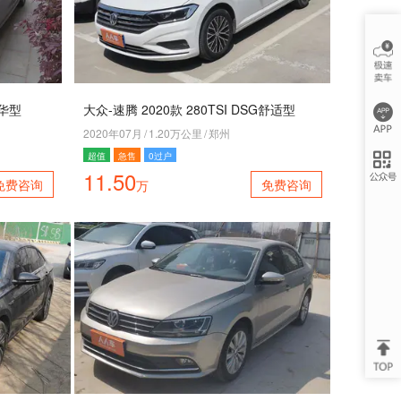
豪华型
大众-速腾 2020款 280TSI DSG舒适型
2020年07月
/
1.20万公里
/
郑州
超值
急售
0过户
11.50
免费咨询
免费咨询
万