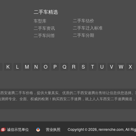
二手车精选
二手车估价
车型库
二手车迁入标准
二手车资讯
二手车分期
二手车问答
K
L
M
N
O
P
Q
R
S
T
U
V
W
X
、西安速腾二手车价格，提供大量真实、优质的二手西安速腾出售转让信息供您选择。
检测师专业、全面、权威的检测！购买西安二手速腾，就上人人车西安二手速腾频道
诚信示范单位
营业执照
Copyright © 2026, renrenche.com, All R