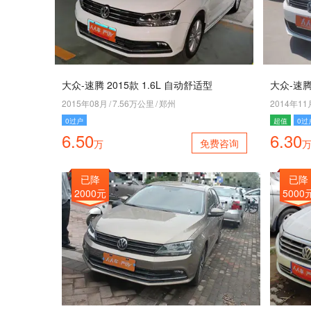
大众-速腾 2015款 1.6L 自动舒适型
大众-速腾 
2015年08月
/
7.56万公里
/
郑州
2014年11
0过户
超值
0过
6.50
6.30
免费咨询
万
已降
已降
2000元
5000