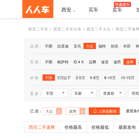
西安
买车
卖车
西安二手车
>
西安二手车出售
>
西安二手大众
>
西安二手速
品 牌：
不限
比亚迪
宝马
大众
福特
别克
丰田
车 系：
不限
帕萨特
ID.4 X
迈腾
途安
途昂
速腾
价 格：
不限
3万以下
3-5万
5-8万
8-10万
10-15万
车型
车龄
变速箱
里程
更 多：
×
×
已 选：
重置条
大众
速腾
上新提醒我
西安二手速腾
价格最高
价格最低
最新发布