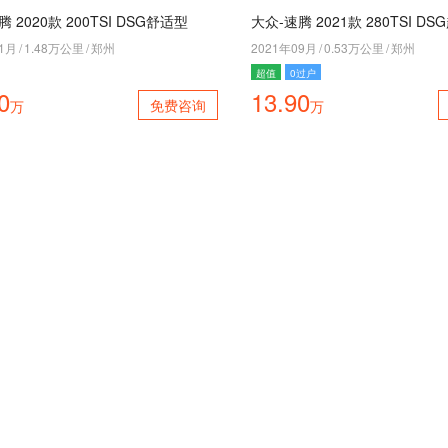
 2020款 200TSI DSG舒适型
大众-速腾 2021款 280TSI D
11月
/
1.48万公里
/
郑州
2021年09月
/
0.53万公里
/
郑州
超值
0过户
0
13.90
免费咨询
万
万