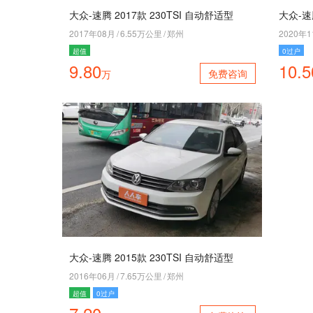
大众-速腾 2017款 230TSI 自动舒适型
大众-速腾
2017年08月
/
6.55万公里
/
郑州
2020年
超值
0过户
9.80
10.5
免费咨询
万
大众-速腾 2015款 230TSI 自动舒适型
2016年06月
/
7.65万公里
/
郑州
超值
0过户