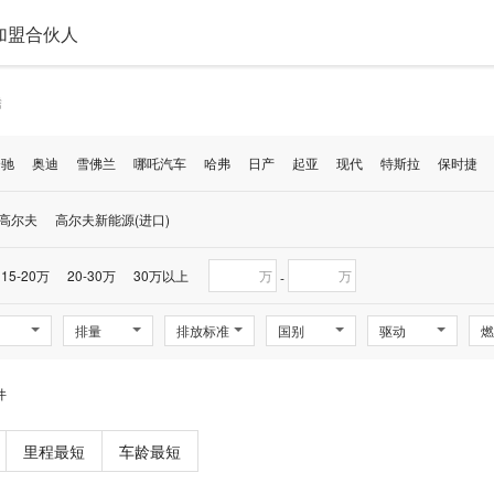
加盟合伙人
腾
奔驰
奥迪
雪佛兰
哪吒汽车
哈弗
日产
起亚
现代
特斯拉
保时捷
高尔夫
高尔夫新能源(进口)
15-20万
20-30万
30万以上
万
万
-
排量
排放标准
国别
驱动
燃
件
里程最短
车龄最短