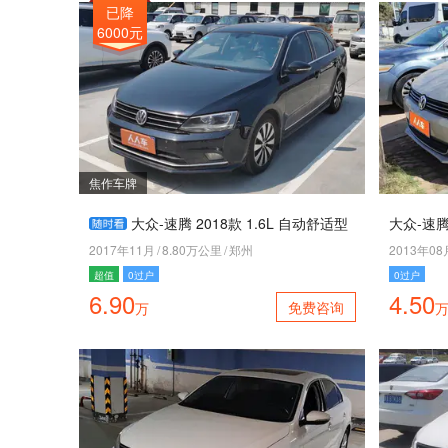
已降
6000元
焦作车牌
大众-速腾 2018款 1.6L 自动舒适型
大众-速腾
2017年11月
/
8.80万公里
/
郑州
2013年08
超值
0过户
0过户
6.90
4.50
免费咨询
万