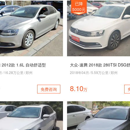
已降
5000元
 2012款 1.6L 自动舒适型
大众-速腾 2018款 280TSI DS
月
/
16.28万公里
/
郑州
2018年04月
/
5.59万公里
/
郑州
8.10
免费咨询
万
万