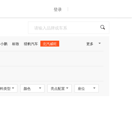
登录
小鹏
标致
猎豹汽车
北汽威旺
更多
料类型
颜色
亮点配置
座位