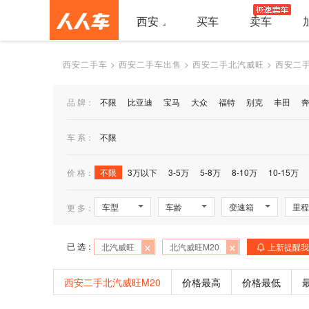
西安
买车
卖车
西安二手车
>
西安二手车出售
>
西安二手北汽威旺
>
西安二手
品 牌：
不限
比亚迪
宝马
大众
福特
别克
丰田
车 系：
不限
价 格：
不限
3万以下
3-5万
5-8万
8-10万
10-15万
车型
车龄
变速箱
里程
更 多：
×
×
已 选：
北汽威旺
北汽威旺M20
上新提醒我
西安二手北汽威旺M20
价格最高
价格最低