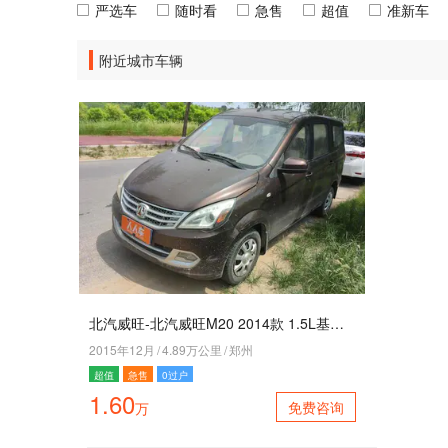
严选车
随时看
急售
超值
准新车
附近城市车辆
北汽威旺-北汽威旺M20 2014款 1.5L基本型BJ415B
2015年12月
/
4.89万公里
/
郑州
超值
急售
0过户
1.60
免费咨询
万