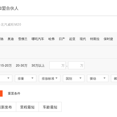
加盟合伙人
北汽威旺M20
奔驰
奥迪
雪佛兰
哪吒汽车
哈弗
日产
起亚
现代
特斯拉
保时捷
15-20万
20-30万
30万以上
万
万
-
排量
排放标准
国别
驱动
燃
重置条件
最新发布
里程最短
车龄最短