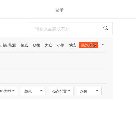
登录
奇瑞新能源
荣威
欧拉
大众
小鹏
埃安
陕汽通家
更多
料类型
颜色
亮点配置
座位