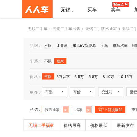
无锡
买车
卖车
无锡二手车
>
无锡二手车出售
>
无锡二手陕汽通家
>
无锡二
品 牌：
不限
比亚迪
东风EV新能源
宝马
威马汽车
哪
车 系：
不限
福家
价 格：
不限
3万以下
3-5万
5-8万
8-10万
10-15万
车型
车龄
变速箱
里程
更 多：
×
×
已 选：
重
陕汽通家
福家
上新提醒我
无锡二手福家
价格最高
价格最低
最新发布