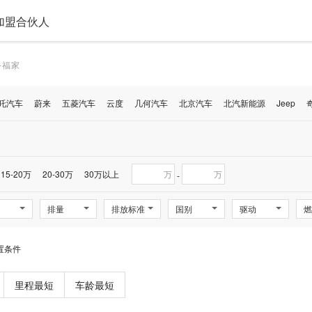
加盟合伙人
手福家
吒汽车
蔚来
五菱汽车
云度
几何汽车
北京汽车
北汽新能源
Jeep
15-20万
20-30万
30万以上
万
万
-
排量
排放标准
国别
驱动
燃
置条件
里程最短
车龄最短