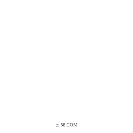
58.COM
©