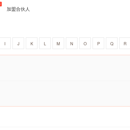
加盟合伙人
I
J
K
L
M
N
O
P
Q
R