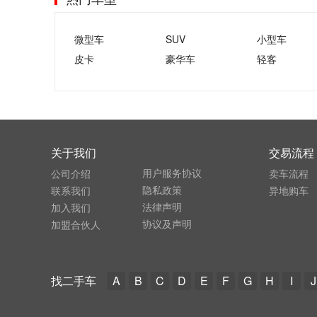
微型车
SUV
小型车
皮卡
豪华车
轻客
关于我们
交易流程
用户服务协议
公司介绍
卖车流程
隐私政策
联系我们
异地购车
法律声明
加入我们
协议及声明
加盟合伙人
找二手车
A
B
C
D
E
F
G
H
I
J