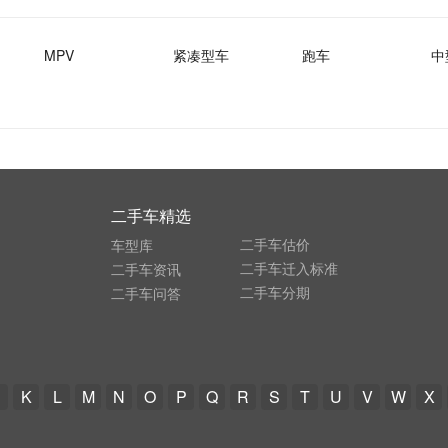
MPV
紧凑型车
跑车
中
二手车精选
二手车估价
车型库
二手车迁入标准
二手车资讯
二手车分期
二手车问答
K
L
M
N
O
P
Q
R
S
T
U
V
W
X