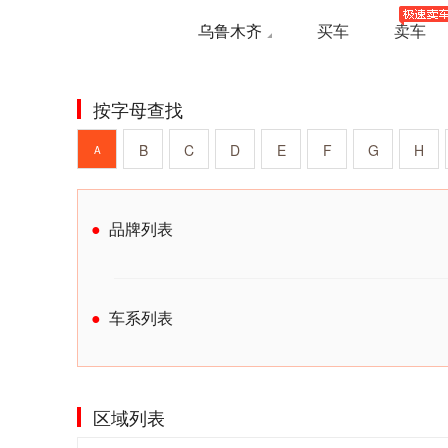
乌鲁木齐
买车
卖车
按字母查找
B
C
D
E
F
G
H
A
品牌列表
车系列表
区域列表