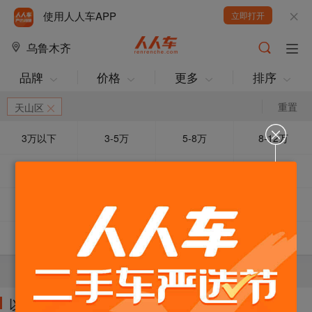
使用人人车APP
立即打开
乌鲁木齐
品牌
价格
更多
排序
重置
天山区
3万以下
3-5万
5-8万
8-12万
12-15万
15万以上
车龄3年以下
车龄3-5年
动力优先
急售降价
捡便宜
超值SUV
五菱汽车
路虎
现代
陆风
当前条件下暂无车源！可以减少筛选条件试试。
以下车源的筛选条件为: