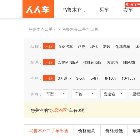
乌鲁木齐
买车
卖车
乌鲁木齐二手车
>
乌鲁木齐二手车出售
品 牌：
不限
五菱汽车
路虎
现代
陆风
莲花汽车
比
车 系：
不限
宏光MINIEV
揽胜运动版
索纳塔
陆风X8
价 格：
不限
3万以下
3-5万
5-8万
8-10万
10-15万
车型
车龄
变速箱
里程
更 多：
您关注的“
水磨沟区
”车有0辆
乌鲁木齐二手车出售
价格最高
价格最低
最