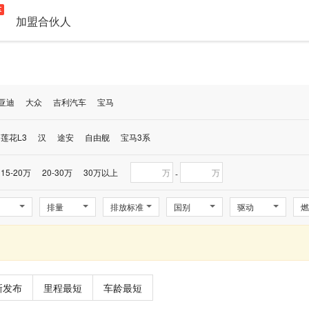
加盟合伙人
亚迪
大众
吉利汽车
宝马
莲花L3
汉
途安
自由舰
宝马3系
15-20万
20-30万
30万以上
万
万
-
排量
排放标准
国别
驱动
燃
新发布
里程最短
车龄最短