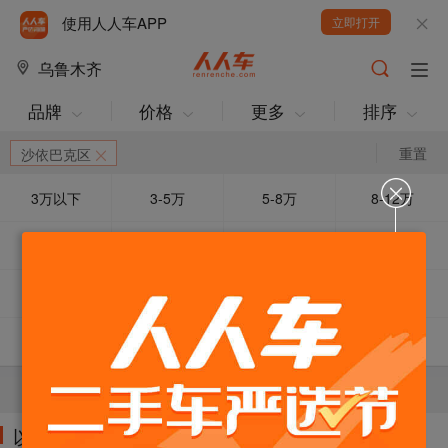
使用人人车APP
立即打开
乌鲁木齐
品牌
价格
更多
排序
重置
沙依巴克区
3万以下
3-5万
5-8万
8-12万
12-15万
15万以上
车龄3年以下
车龄3-5年
热门榜单
急售降价
捡便宜
超值SUV
五菱汽车
路虎
现代
陆风
当前条件下暂无车源！可以减少筛选条件试试。
以下车源的筛选条件为: