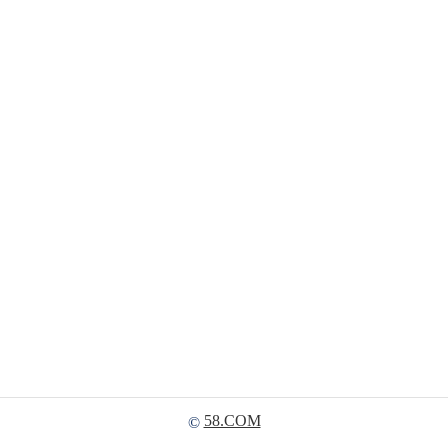
58.COM
©