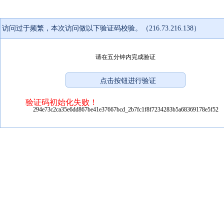
访问过于频繁，本次访问做以下验证码校验。（216.73.216.138）
请在五分钟内完成验证
验证码初始化失败！
294e73c2ca35e6dd867be41e37667bcd_2b7fc1f8f7234283b5a68369178e5f52