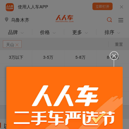
使用人人车APP
立即打开
乌鲁木齐
品牌
价格
更多
排序
重置
天山
3万以下
3-5万
5-8万
8-12万
12-15万
15万以上
车龄3年以下
车龄3-5年
动力优先
急售降价
捡便宜
超值SUV
五菱汽车
路虎
现代
陆风
当前条件下暂无车源！可以减少筛选条件试试。
以下车源的筛选条件为: