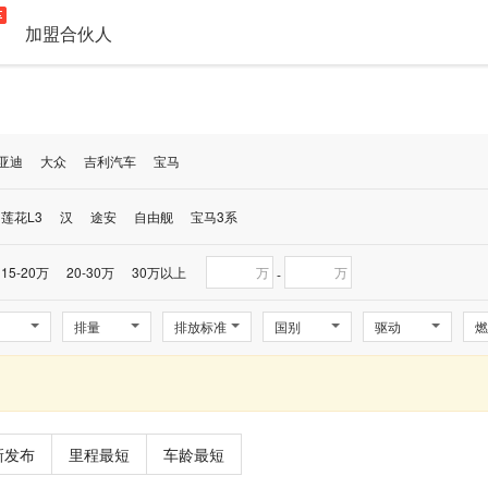
加盟合伙人
亚迪
大众
吉利汽车
宝马
莲花L3
汉
途安
自由舰
宝马3系
15-20万
20-30万
30万以上
万
万
-
排量
排放标准
国别
驱动
燃
新发布
里程最短
车龄最短