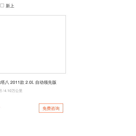
新上
塔八 5044款 5.0L 自动领先版
月
/
7.40万公里
免费咨询
万