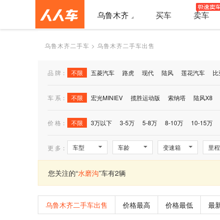
乌鲁木齐
买车
卖车
乌鲁木齐二手车
>
乌鲁木齐二手车出售
品 牌：
不限
五菱汽车
路虎
现代
陆风
莲花汽车
比
车 系：
不限
宏光MINIEV
揽胜运动版
索纳塔
陆风X8
价 格：
不限
3万以下
3-5万
5-8万
8-10万
10-15万
车型
车龄
变速箱
里程
更 多：
您关注的“
水磨沟
”车有2辆
乌鲁木齐二手车出售
价格最高
价格最低
最