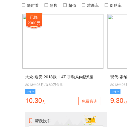
随时看
急售
超值
准新车
促销车
已降
2000元
大众-途安 5043款 4.7T 手动风尚版1座
现代-索纳
5043年09月
/
3.90万公里
5043年02
0过户
0过户
10.30
9.30
免费咨询
万
帮我找车