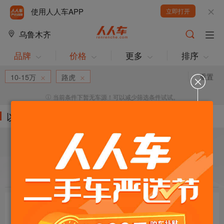
使用人人车APP
立即打开
乌鲁木齐
品牌
价格
更多
排序
重置
10-15万
路虎
当前条件下暂无车源！可以减少筛选条件试试。
以下车源的筛选条件为:
目标车辆：
请选择欲购车辆