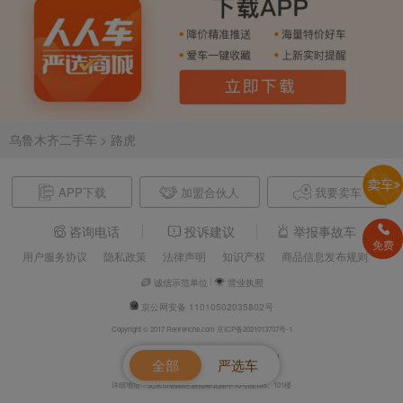
乌鲁木齐二手车
> 路虎
APP下载
加盟合伙人
我要卖车
咨询电话
投诉建议
举报事故车
免费
用户服务协议
隐私政策
法律声明
知识产权
商品信息发布规则
诚信示范单位
营业执照
京公网安备 11010502035802号
Copyright © 2017 Renrenche.com 京ICP备2021013707号-1
北京车欢欢信息技术有限公司 电话：4008610500
全部
严选车
详细地址：北京市朝阳区酒仙桥北路甲10号院105、101楼