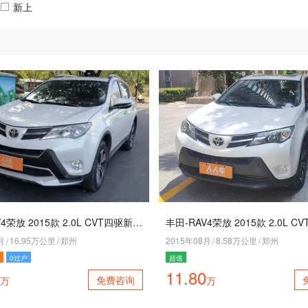
新上
丰田-RAV4荣放 2015款 2.0L CVT四驱新锐版
月
/
16.95万公里
/
郑州
2015年08月
/
8.58万公里
/
郑州
0过户
超值
11.80
免费咨询
万
万