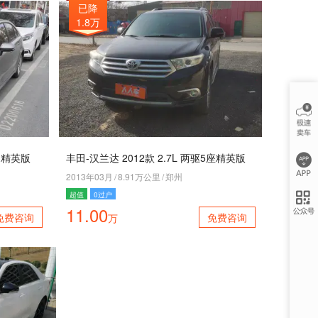
已降
1.8万
T 精英版
丰田-汉兰达 2012款 2.7L 两驱5座精英版
2013年03月
/
8.91万公里
/
郑州
超值
0过户
11.00
免费咨询
免费咨询
万