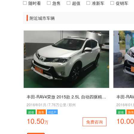
随时看
急售
超值
准新车
促销车
附近城市车辆
丰田-RAV4荣放 2015款 2.5L 自动四驱精英版
2016年01月
/
7.76万公里
/
郑州
2016年01
超值
急售
0过户
超值
急售
10.50
10.00
免费咨询
万