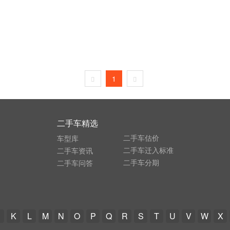
1
二手车精选
二手车估价
车型库
二手车迁入标准
二手车资讯
二手车分期
二手车问答
K
L
M
N
O
P
Q
R
S
T
U
V
W
X