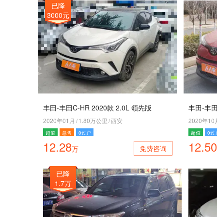
已降
3000元
丰田-丰田C-HR 2020款 2.0L 领先版
丰田-丰田C
2020年01月
/
1.80万公里
/
西安
2020年10
超值
急售
0过户
超值
0过
12.28
12.50
免费咨询
万
已降
1.7万