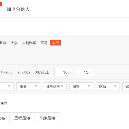
加盟合伙人
亚迪
大众
吉利汽车
宝马
丰田
15-20万
20-30万
30万以上
万
万
-
排量
排放标准
国别
驱动
燃
置条件
发布
里程最短
车龄最短