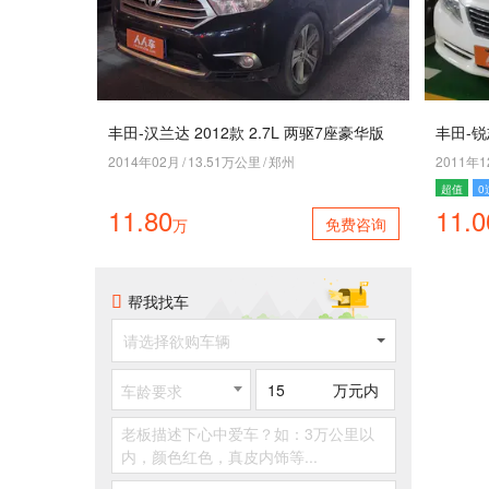
丰田-汉兰达 2012款 2.7L 两驱7座豪华版
丰田-锐
2014年02月
/
13.51万公里
/
郑州
2011年
超值
0
11.80
11.0
免费咨询
万
帮我找车
请选择欲购车辆
万元内
车龄要求