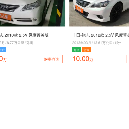
志 2010款 2.5V 风度菁英版
丰田-锐志 2012款 2.5V 风度
12月
/
8.77万公里
/
郑州
2013年03月
/
13.61万公里
/
郑州
过户
超值
急售
0
10.00
免费咨询
万
万