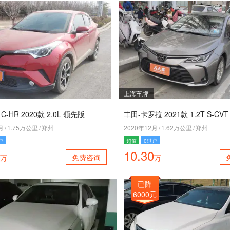
上海车牌
-HR 2020款 2.0L 领先版
丰田-卡罗拉 2021款 1.2T S-CV
月
/
1.75万公里
/
郑州
2020年12月
/
1.62万公里
/
郑州
户
超值
0过户
10.30
免费咨询
万
万
已降
6000元