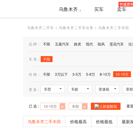
乌鲁木齐
买车
卖车
乌鲁木齐二手车
>
乌鲁木齐二手车出售
>
乌鲁木齐二手丰田
品 牌：
不限
五菱汽车
路虎
现代
陆风
莲花汽车
比
车 系：
不限
价 格：
不限
3万以下
3-5万
5-8万
8-10万
10-15万
车型
车龄
变速箱
里程
更 多：
×
×
已 选：
重
10-15万
丰田
上新提醒我
乌鲁木齐二手丰田
价格最高
价格最低
最新