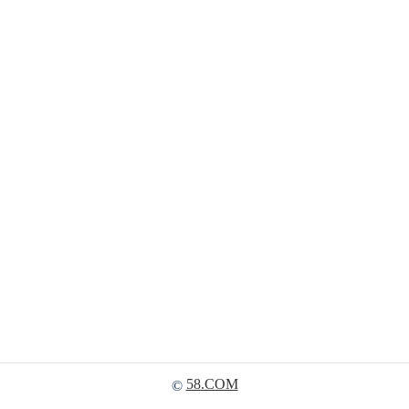
58.COM
©