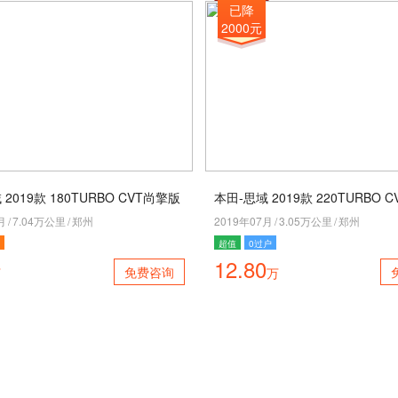
已降
2000元
2019款 180TURBO CVT尚擎版
本田-思域 2019款 220TURBO 
月
/
7.04万公里
/
郑州
2019年07月
/
3.05万公里
/
郑州
超值
0过户
12.80
免费咨询
万
万