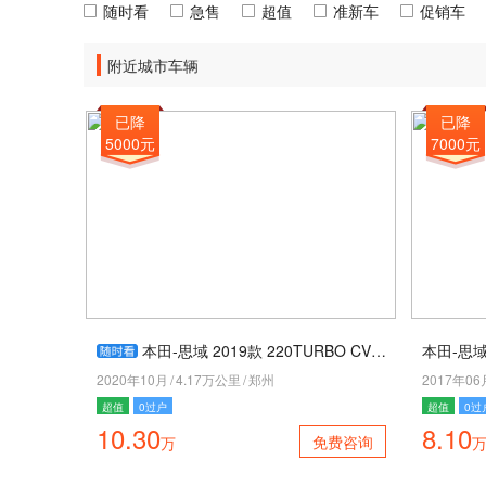
随时看
急售
超值
准新车
促销车
附近城市车辆
已降
已降
5000元
7000元
本田-思域 2019款 220TURBO CVT劲动版
本田-思域 
2020年10月
/
4.17万公里
/
郑州
2017年06
超值
0过户
超值
0过
10.30
8.10
免费咨询
万