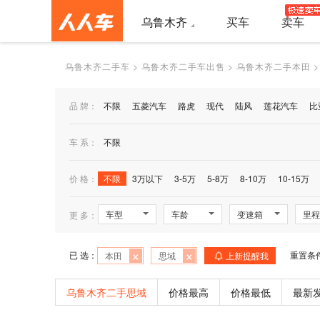
乌鲁木齐
买车
卖车
乌鲁木齐二手车
>
乌鲁木齐二手车出售
>
乌鲁木齐二手本田
>
品 牌：
不限
五菱汽车
路虎
现代
陆风
莲花汽车
比
车 系：
不限
价 格：
不限
3万以下
3-5万
5-8万
8-10万
10-15万
车型
车龄
变速箱
里程
更 多：
×
×
已 选：
重置条
本田
思域
上新提醒我
乌鲁木齐二手思域
价格最高
价格最低
最新