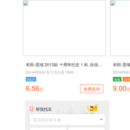
本田-思域 2013款 十周年纪念 1.8L 自动豪华版
本田-思域 
2014年06月
/
9.71万公里
/
郑州
2019年06
0过户
超值
急售
6.56
9.00
免费咨询
万
帮我找车
请选择欲购车辆