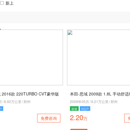
新上
2016款 220TURBO CVT豪华版
本田-思域 2009款 1.8L 手动舒
月
/
6.92万公里
/
郑州
2009年05月
/
9.21万公里
/
郑州
户
超值
0过户
2.20
免费咨询
万
万