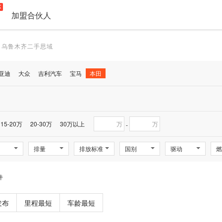
加盟合伙人
乌鲁木齐二手思域
亚迪
大众
吉利汽车
宝马
本田
15-20万
20-30万
30万以上
万
万
-
排量
排放标准
国别
驱动
燃
件
发布
里程最短
车龄最短