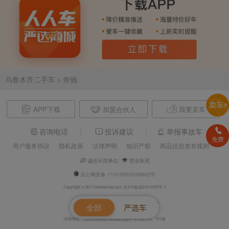
乌鲁木齐二手车
> 奔驰
APP下载
加盟合伙人
我要卖车
咨询电话
投诉建议
举报事故车
免费
用户服务协议
隐私政策
法律声明
知识产权
商品信息发布规则
诚信示范单位
营业执照
京公网安备 11010502035802号
Copyright © 2017 Renrenche.com 京ICP备2021013707号-1
北京车欢欢信息技术有限公司 电话：4008610500
全部
严选车
详细地址：北京市朝阳区酒仙桥北路甲10号院105、101楼