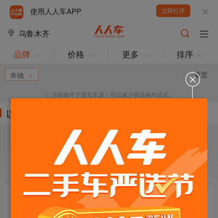
使用人人车APP
立即打开
乌鲁木齐
品牌
价格
更多
排序
重置
奔驰
当前条件下暂无车源！可以减少筛选条件试试。
以下车源的筛选条件为:
目标车辆：
请选择欲购车辆