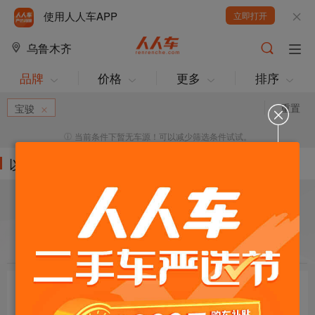
使用人人车APP
立即打开
乌鲁木齐
品牌
价格
更多
排序
重置
宝骏
当前条件下暂无车源！可以减少筛选条件试试。
以下车源的筛选条件为:
目标车辆：
请选择欲购车辆