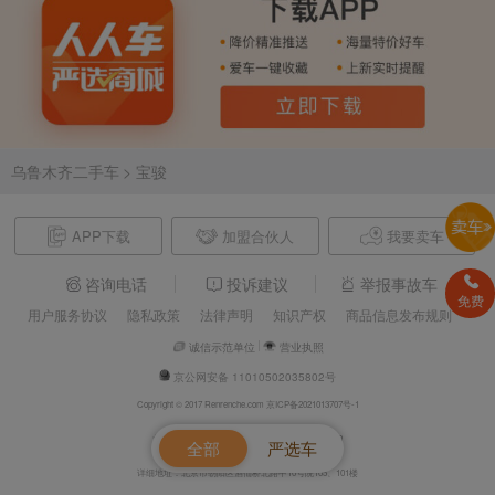
乌鲁木齐二手车
> 宝骏
APP下载
加盟合伙人
我要卖车
咨询电话
投诉建议
举报事故车
免费
用户服务协议
隐私政策
法律声明
知识产权
商品信息发布规则
诚信示范单位
营业执照
京公网安备 11010502035802号
Copyright © 2017 Renrenche.com 京ICP备2021013707号-1
北京车欢欢信息技术有限公司 电话：4008610500
全部
严选车
详细地址：北京市朝阳区酒仙桥北路甲10号院105、101楼