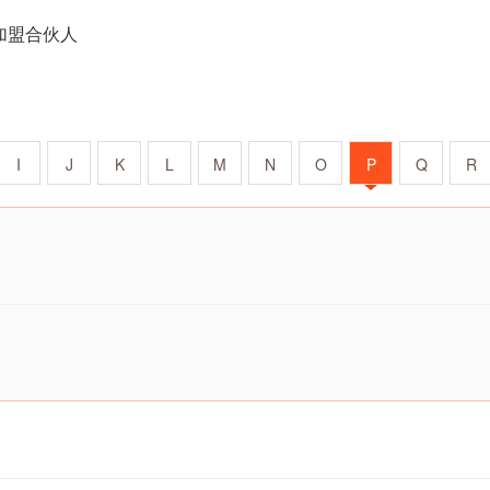
加盟合伙人
I
J
K
L
M
N
O
P
Q
R