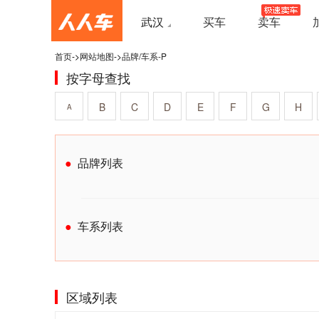
武汉
买车
卖车
首页
->
网站地图
->
品牌/车系-P
按字母查找
B
C
D
E
F
G
H
A
品牌列表
车系列表
区域列表