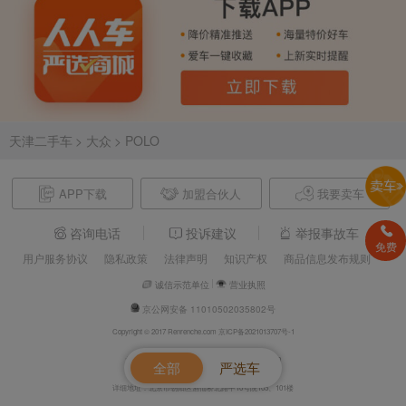
天津二手车
> 大众
> POLO
APP下载
加盟合伙人
我要卖车
咨询电话
投诉建议
举报事故车
免费
用户服务协议
隐私政策
法律声明
知识产权
商品信息发布规则
诚信示范单位
营业执照
京公网安备 11010502035802号
Copyright © 2017 Renrenche.com 京ICP备2021013707号-1
北京车欢欢信息技术有限公司 电话：4008610500
全部
严选车
详细地址：北京市朝阳区酒仙桥北路甲10号院105、101楼