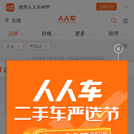
使用人人车APP
立即打开
天津
品牌
价格
更多
排序
重置
大众
POLO
当前条件下暂无车源！可以减少筛选条件试试。
以下车源的筛选条件为:
目标车辆：
请选择欲购车辆