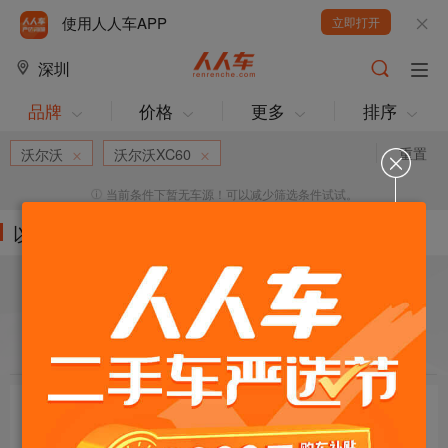
使用人人车APP
立即打开
深圳
品牌
价格
更多
排序
重置
沃尔沃
沃尔沃XC60
当前条件下暂无车源！可以减少筛选条件试试。
以下车源的筛选条件为:
目标车辆：
请选择欲购车辆