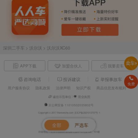
深圳二手车
> 沃尔沃
> 沃尔沃XC60
APP下载
加盟合伙人
我要卖车
咨询电话
投诉建议
举报事故车
免费
用户服务协议
隐私政策
法律声明
知识产权
商品信息发布规则
诚信示范单位
营业执照
京公网安备 11010502035802号
Copyright © 2017 Renrenche.com 京ICP备2021013707号-1
北京车欢欢信息技术有限公司 电话：4008610500
全部
严选车
详细地址：北京市朝阳区酒仙桥北路甲10号院105、101楼