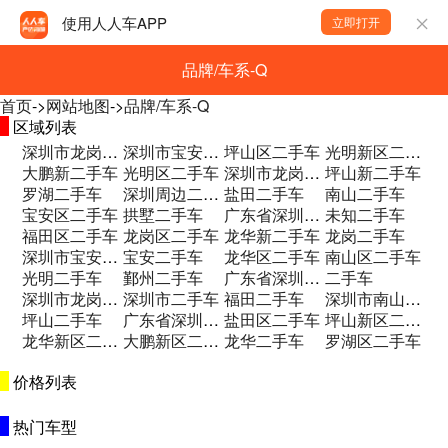
使用人人车APP
立即打开
品牌/车系-Q
首页
->
网站地图
->
品牌/车系-Q
区域列表
深圳市龙岗区杨田路锦安一巷一号二手车
深圳市宝安区新安街道群辉路优创空间1号楼二手车
坪山区二手车
光明新区二手车
大鹏新二手车
光明区二手车
深圳市龙岗区横岗坳背路口坳环一巷3号 二手车
坪山新二手车
罗湖二手车
深圳周边二手车
盐田二手车
南山二手车
宝安区二手车
拱墅二手车
广东省深圳市宝安区固戍一路49号浩华大厦二手车
未知二手车
福田区二手车
龙岗区二手车
龙华新二手车
龙岗二手车
深圳市宝安区沙井街道沙二社区海欣花园A3二手车
宝安二手车
龙华区二手车
南山区二手车
光明二手车
鄞州二手车
广东省深圳市龙华区观光路1512号二手车
二手车
深圳市龙岗区宝龙街道龙东社区爱南路52号二手车
深圳市二手车
福田二手车
深圳市南山区龙井路鸿荣源汽车城二手车
坪山二手车
广东省深圳市龙华区龙华街道油松社区东环二二手车
盐田区二手车
坪山新区二手车
龙华新区二手车
大鹏新区二手车
龙华二手车
罗湖区二手车
价格列表
热门车型