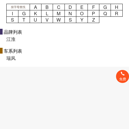
A
B
C
D
E
F
G
H
按字母查找
I
G
K
L
M
N
O
P
Q
R
S
T
U
V
W
S
Y
Z
品牌列表
江淮
车系列表
瑞风
免费