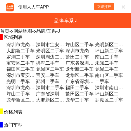
使用人人车APP
立即打开
品牌/车系-J
首页
->
网站地图
->
品牌/车系-J
区域列表
深圳市龙岗区杨田路锦安一巷一号二手车
深圳市宝安区新安街道群辉路优创空间1号楼二手车
坪山区二手车
光明新区二手车
大鹏新二手车
光明区二手车
深圳市龙岗区横岗坳背路口坳环一巷3号 二手车
坪山新二手车
罗湖二手车
深圳周边二手车
盐田二手车
南山二手车
宝安区二手车
拱墅二手车
广东省深圳市宝安区固戍一路49号浩华大厦二手车
未知二手车
福田区二手车
龙岗区二手车
龙华新二手车
龙岗二手车
深圳市宝安区沙井街道沙二社区海欣花园A3二手车
宝安二手车
龙华区二手车
南山区二手车
光明二手车
鄞州二手车
广东省深圳市龙华区观光路1512号二手车
二手车
深圳市龙岗区宝龙街道龙东社区爱南路52号二手车
深圳市二手车
福田二手车
深圳市南山区龙井路鸿荣源汽车城二手车
坪山二手车
广东省深圳市龙华区龙华街道油松社区东环二二手车
盐田区二手车
坪山新区二手车
龙华新区二手车
大鹏新区二手车
龙华二手车
罗湖区二手车
价格列表
热门车型