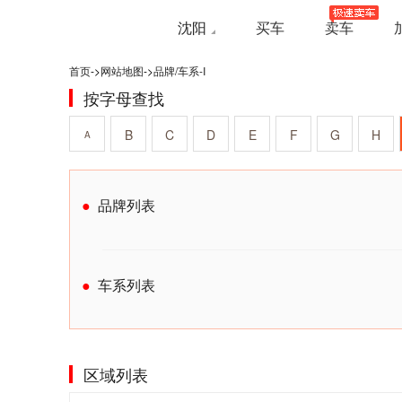
沈阳
买车
卖车
首页
->
网站地图
->
品牌/车系-I
按字母查找
B
C
D
E
F
G
H
A
品牌列表
车系列表
区域列表