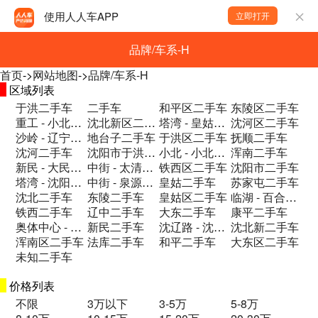
使用人人车APP
立即打开
品牌/车系-H
首页
->
网站地图
->
品牌/车系-H
区域列表
于洪二手车
二手车
和平区二手车
东陵区二手车
重工 - 小北一路普罗旺斯二手车
沈北新区二手车
塔湾 - 皇姑区二手车
沈河区二手车
沙岭 - 辽宁省沈阳市于洪区沙岭路72网二手车
地台子二手车
于洪区二手车
抚顺二手车
沈河二手车
沈阳市于洪区西江北街197号二手车
小北 - 小北.关街二手车
浑南二手车
新民 - 大民屯二手车
中街 - 太清宫附近二手车
铁西区二手车
沈阳市二手车
塔湾 - 沈阳市于洪区轩翼车业二手车
中街 - 泉源一路二手车
皇姑二手车
苏家屯二手车
沈北二手车
东陵二手车
皇姑区二手车
临湖 - 百合一街17号楼二手车
铁西二手车
辽中二手车
大东二手车
康平二手车
奥体中心 - 浑南区沈阳市二手车
新民二手车
沈辽路 - 沈阳市铁西区S102六号街与二手车
沈北新二手车
浑南区二手车
法库二手车
和平二手车
大东区二手车
未知二手车
价格列表
不限
3万以下
3-5万
5-8万