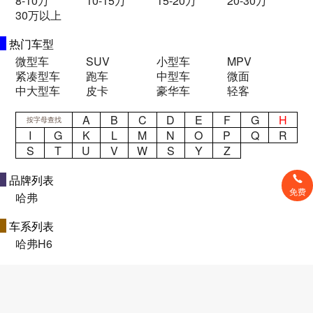
8-10万
10-15万
15-20万
20-30万
30万以上
热门车型
微型车
SUV
小型车
MPV
紧凑型车
跑车
中型车
微面
中大型车
皮卡
豪华车
轻客
A
B
C
D
E
F
G
H
按字母查找
I
G
K
L
M
N
O
P
Q
R
S
T
U
V
W
S
Y
Z
品牌列表
免费
哈弗
车系列表
哈弗H6