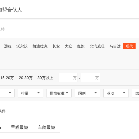
加盟合伙人
兰特
远程
沃尔沃
凯迪拉克
长安
大众
红旗
北汽威旺
马自达
现代
15-20万
20-30万
30万以上
万
万
-
排量
排放标准
国别
驱动
燃
条件
布
里程最短
车龄最短