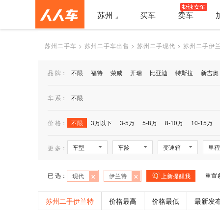
苏州
买车
卖车
苏州二手车
>
苏州二手车出售
>
苏州二手现代
>
苏州二手伊
品 牌：
不限
福特
荣威
开瑞
比亚迪
特斯拉
新吉奥
车 系：
不限
价 格：
不限
3万以下
3-5万
5-8万
8-10万
10-15万
车型
车龄
变速箱
里程
更 多：
×
×
已 选：
重置
现代
伊兰特
上新提醒我
苏州二手伊兰特
价格最高
价格最低
最新发