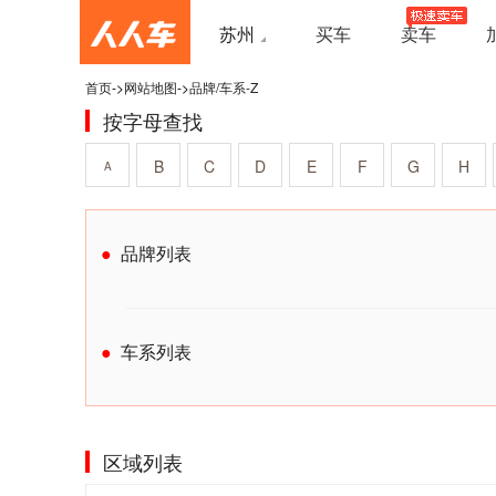
苏州
买车
卖车
首页
->
网站地图
->
品牌/车系-Z
按字母查找
B
C
D
E
F
G
H
A
品牌列表
车系列表
区域列表