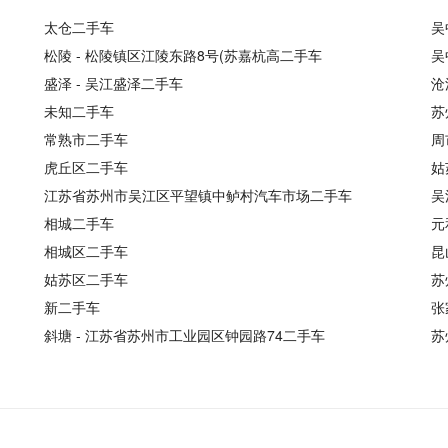
太仓二手车
吴
松陵 - 松陵镇区江陵东路8号(苏嘉杭高二手车
吴
盛泽 - 吴江盛泽二手车
沧
未知二手车
苏
常熟市二手车
周
虎丘区二手车
姑
江苏省苏州市吴江区平望镇中鲈村汽车市场二手车
吴
相城二手车
元
相城区二手车
昆
姑苏区二手车
苏
新二手车
张
斜塘 - 江苏省苏州市工业园区钟园路74二手车
苏