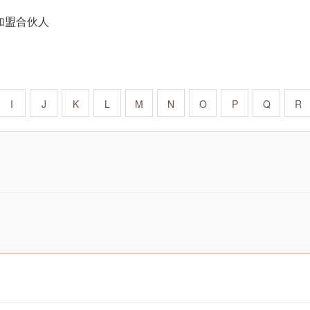
加盟合伙人
I
J
K
L
M
N
O
P
Q
R