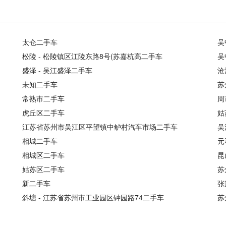
太仓二手车
吴
松陵 - 松陵镇区江陵东路8号(苏嘉杭高二手车
吴
盛泽 - 吴江盛泽二手车
沧
未知二手车
苏
常熟市二手车
周
虎丘区二手车
姑
江苏省苏州市吴江区平望镇中鲈村汽车市场二手车
吴
相城二手车
元
相城区二手车
昆
姑苏区二手车
苏
新二手车
张
斜塘 - 江苏省苏州市工业园区钟园路74二手车
苏