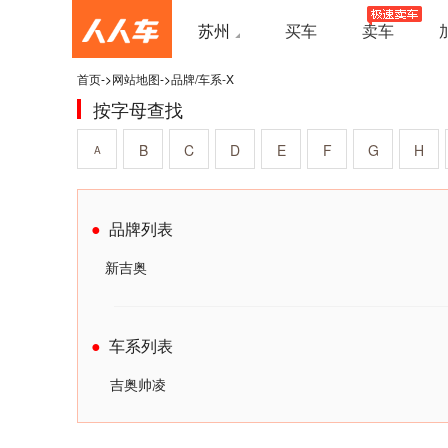
苏州
买车
卖车
首页
->
网站地图
->
品牌/车系-X
按字母查找
B
C
D
E
F
G
H
A
品牌列表
新吉奥
车系列表
吉奥帅凌