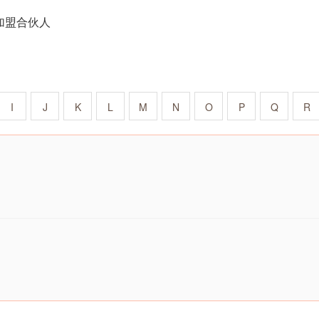
加盟合伙人
I
J
K
L
M
N
O
P
Q
R