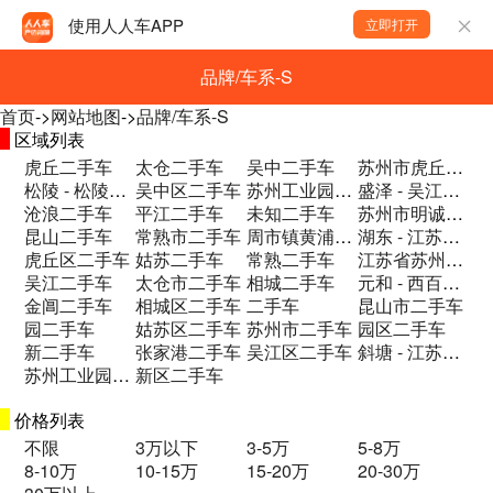
使用人人车APP
立即打开
品牌/车系-S
首页
->
网站地图
->
品牌/车系-S
区域列表
虎丘二手车
太仓二手车
吴中二手车
苏州市虎丘区驰云路9号-B-03二手车
松陵 - 松陵镇区江陵东路8号(苏嘉杭高二手车
吴中区二手车
苏州工业园区二手车
盛泽 - 吴江盛泽二手车
沧浪二手车
平江二手车
未知二手车
苏州市明诚二手车市场2栋A1—A4二手车
昆山二手车
常熟市二手车
周市镇黄浦江路209号明城二手车市场2号二手车
湖东 - 江苏省苏州市苏州工业园区龙潭路二手车
虎丘区二手车
姑苏二手车
常熟二手车
江苏省苏州市吴江区平望镇中鲈村汽车市场二手车
吴江二手车
太仓市二手车
相城二手车
元和 - 西百花巷16号二手车
金阊二手车
相城区二手车
二手车
昆山市二手车
园二手车
姑苏区二手车
苏州市二手车
园区二手车
新二手车
张家港二手车
吴江区二手车
斜塘 - 江苏省苏州市工业园区钟园路74二手车
苏州工业园二手车
新区二手车
价格列表
不限
3万以下
3-5万
5-8万
8-10万
10-15万
15-20万
20-30万