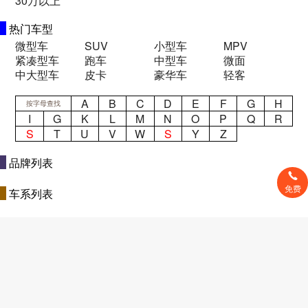
30万以上
热门车型
微型车
SUV
小型车
MPV
紧凑型车
跑车
中型车
微面
中大型车
皮卡
豪华车
轻客
A
B
C
D
E
F
G
H
按字母查找
I
G
K
L
M
N
O
P
Q
R
S
T
U
V
W
S
Y
Z
品牌列表
免费
车系列表