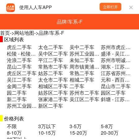
使用人人车APP
立即打开
品牌/车系-F
首页
->
网站地图
->
品牌/车系-F
区域列表
虎丘二手车
太仓二手车
吴中二手车
苏州市虎丘区驰云路9号-B-03二手车
松陵 - 松陵镇区江陵东路8号(苏嘉杭高二手车
吴中区二手车
苏州工业园区二手车
盛泽 - 吴江盛泽二手车
沧浪二手车
平江二手车
未知二手车
苏州市明诚二手车市场2栋A1—A4二手车
昆山二手车
常熟市二手车
周市镇黄浦江路209号明城二手车市场2号二手车
湖东 - 江苏省苏州市苏州工业园区龙潭路二手车
虎丘区二手车
姑苏二手车
常熟二手车
江苏省苏州市吴江区平望镇中鲈村汽车市场二手车
吴江二手车
太仓市二手车
相城二手车
元和 - 西百花巷16号二手车
金阊二手车
相城区二手车
二手车
昆山市二手车
园二手车
姑苏区二手车
苏州市二手车
园区二手车
新二手车
张家港二手车
吴江区二手车
斜塘 - 江苏省苏州市工业园区钟园路74二手车
苏州工业园二手车
新区二手车
价格列表
不限
3万以下
3-5万
5-8万
8-10万
10-15万
15-20万
20-30万