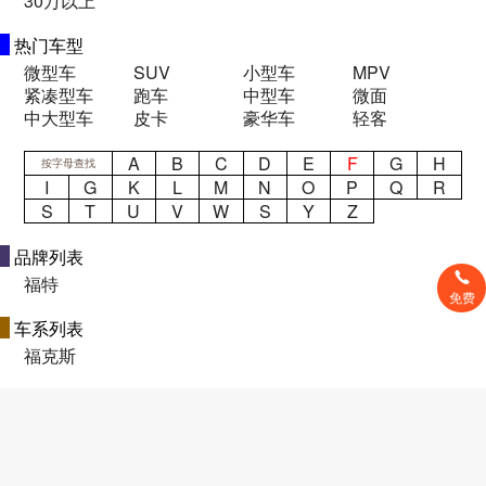
30万以上
热门车型
微型车
SUV
小型车
MPV
紧凑型车
跑车
中型车
微面
中大型车
皮卡
豪华车
轻客
A
B
C
D
E
F
G
H
按字母查找
I
G
K
L
M
N
O
P
Q
R
S
T
U
V
W
S
Y
Z
品牌列表
福特
免费
车系列表
福克斯