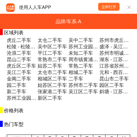
使用人人车APP
立即打开
品牌/车系-A
区域列表
虎丘二手车
太仓二手车
吴中二手车
苏州市虎丘区驰云路9号-B-03二手车
松陵 - 松陵镇区江陵东路8号(苏嘉杭高二手车
吴中区二手车
苏州工业园区二手车
盛泽 - 吴江盛泽二手车
沧浪二手车
平江二手车
未知二手车
苏州市明诚二手车市场2栋A1—A4二手车
昆山二手车
常熟市二手车
周市镇黄浦江路209号明城二手车市场2号二手车
湖东 - 江苏省苏州市苏州工业园区龙潭路二手车
虎丘区二手车
姑苏二手车
常熟二手车
江苏省苏州市吴江区平望镇中鲈村汽车市场二手车
吴江二手车
太仓市二手车
相城二手车
元和 - 西百花巷16号二手车
金阊二手车
相城区二手车
二手车
昆山市二手车
园二手车
姑苏区二手车
苏州市二手车
园区二手车
新二手车
张家港二手车
吴江区二手车
斜塘 - 江苏省苏州市工业园区钟园路74二手车
苏州工业园二手车
新区二手车
价格列表
热门车型