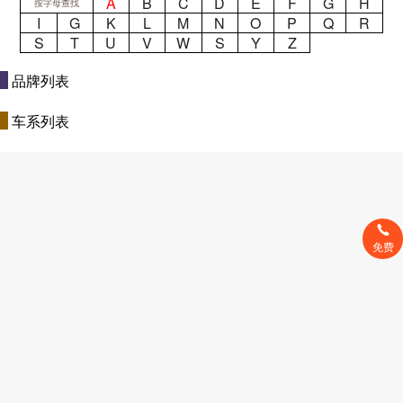
A
B
C
D
E
F
G
H
按字母查找
I
G
K
L
M
N
O
P
Q
R
S
T
U
V
W
S
Y
Z
品牌列表
车系列表
免费