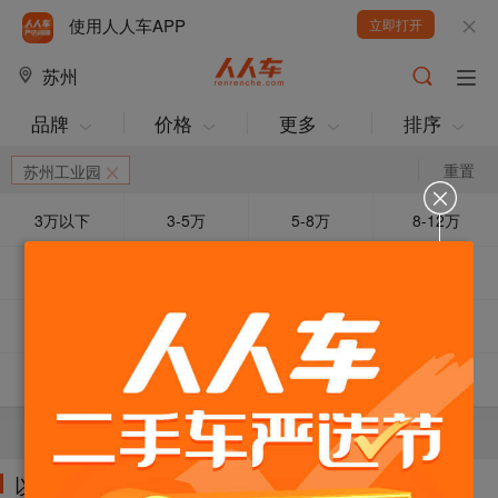
使用人人车APP
立即打开
苏州
品牌
价格
更多
排序
重置
苏州工业园
3万以下
3-5万
5-8万
8-12万
12-15万
15万以上
车龄3年以下
车龄3-5年
动力优先
急售降价
捡便宜
超值SUV
福特
荣威
开瑞
比亚迪
当前条件下暂无车源！可以减少筛选条件试试。
以下车源的筛选条件为: