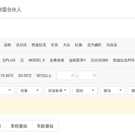
加盟合伙人
远程
沃尔沃
凯迪拉克
长安
大众
红旗
北汽威旺
马自达
元PLUS
汉
MODEL X
吉奥帅凌
远程星享V
沃尔沃S60
凯迪拉克ATS-
15-20万
20-30万
30万以上
万
万
-
排量
排放标准
国别
驱动
燃
布
里程最短
车龄最短