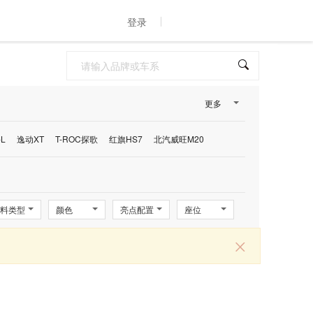
登录
更多
L
逸动XT
T-ROC探歌
红旗HS7
北汽威旺M20
料类型
颜色
亮点配置
座位
