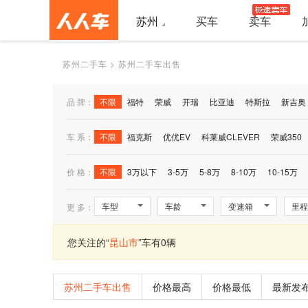
苏州
买车
卖车
苏州二手车
>
苏州二手车出售
品 牌：
不限
福特
荣威
开瑞
比亚迪
特斯拉
新吉奥
车 系：
不限
福克斯
优优EV
科莱威CLEVER
荣威350
马自达3
价 格：
不限
3万以下
3-5万
5-8万
8-10万
10-15万
车型
车龄
变速箱
里程
更 多：
您关注的“
昆山市
”车有0辆
苏州二手车出售
价格最高
价格最低
最新发