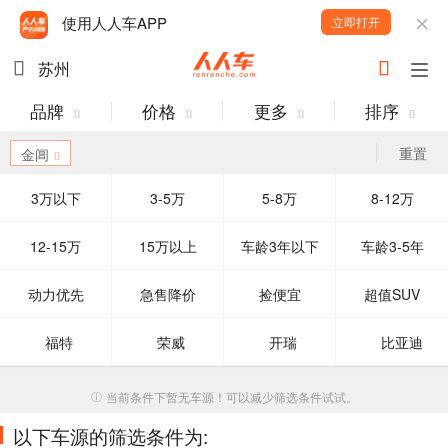
使用人人车APP
立即打开
苏州
品牌
价格
更多
排序
重置
金阊
3万以下
3-5万
5-8万
8-12万
12-15万
15万以上
车龄3年以下
车龄3-5年
动力优先
急售降价
捡便宜
超值SUV
福特
荣威
开瑞
比亚迪
当前条件下暂无车源！可以减少筛选条件试试。
以下车源的筛选条件为: